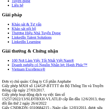
Tuyển dụng
Liên hệ
Giải pháp
Khảo sát & Tư vấn
Khảo sát nội bộ
Thương Hiệu Nhà Tuyển Dụng
LinkedIn Talent Solutions
LinkedIn Learning
Giải thưởng & Chứng nhận
100 Nơi Làm Việc Tốt Nhất Việt Nam®
Doanh nghiệp có Nguồn Nhân lực Hạnh Phúc™
Vietnam Excellence®
Đơn vị chủ quản: Công ty Cổ phần Anphabe
Giấy phép MXH số 124/GP-BTTTT do Bộ Thông Tin và Truyền
thông cấp ngày 27/03/2017.
Giấy phép hoạt động dịch vụ việc làm số
15257/2022/13/SLĐTBXH-VLATLĐ cấp lần đầu 12/6/2013, thay
đổi lần thứ 2 ngày 26/4/2022
Giấy CNĐKDN: 0310684215 - Ngày cấp: 12/03/2011, được sửa